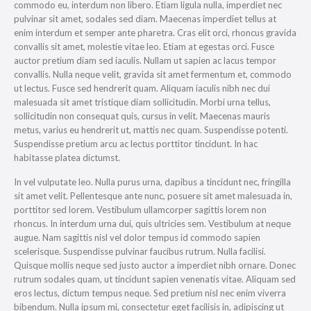
commodo eu, interdum non libero. Etiam ligula nulla, imperdiet nec
pulvinar sit amet, sodales sed diam. Maecenas imperdiet tellus at
enim interdum et semper ante pharetra. Cras elit orci, rhoncus gravida
convallis sit amet, molestie vitae leo. Etiam at egestas orci. Fusce
auctor pretium diam sed iaculis. Nullam ut sapien ac lacus tempor
convallis. Nulla neque velit, gravida sit amet fermentum et, commodo
ut lectus. Fusce sed hendrerit quam. Aliquam iaculis nibh nec dui
malesuada sit amet tristique diam sollicitudin. Morbi urna tellus,
sollicitudin non consequat quis, cursus in velit. Maecenas mauris
metus, varius eu hendrerit ut, mattis nec quam. Suspendisse potenti.
Suspendisse pretium arcu ac lectus porttitor tincidunt. In hac
habitasse platea dictumst.
In vel vulputate leo. Nulla purus urna, dapibus a tincidunt nec, fringilla
sit amet velit. Pellentesque ante nunc, posuere sit amet malesuada in,
porttitor sed lorem. Vestibulum ullamcorper sagittis lorem non
rhoncus. In interdum urna dui, quis ultricies sem. Vestibulum at neque
augue. Nam sagittis nisl vel dolor tempus id commodo sapien
scelerisque. Suspendisse pulvinar faucibus rutrum. Nulla facilisi.
Quisque mollis neque sed justo auctor a imperdiet nibh ornare. Donec
rutrum sodales quam, ut tincidunt sapien venenatis vitae. Aliquam sed
eros lectus, dictum tempus neque. Sed pretium nisl nec enim viverra
bibendum. Nulla ipsum mi, consectetur eget facilisis in, adipiscing ut