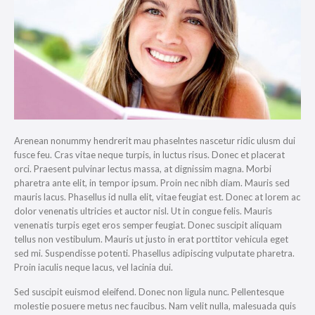
Arenean nonummy hendrerit mau phaselntes nascetur ridic ulusm dui
fusce feu. Cras vitae neque turpis, in luctus risus. Donec et placerat
orci. Praesent pulvinar lectus massa, at dignissim magna. Morbi
pharetra ante elit, in tempor ipsum. Proin nec nibh diam. Mauris sed
mauris lacus. Phasellus id nulla elit, vitae feugiat est. Donec at lorem ac
dolor venenatis ultricies et auctor nisl. Ut in congue felis. Mauris
venenatis turpis eget eros semper feugiat. Donec suscipit aliquam
tellus non vestibulum. Mauris ut justo in erat porttitor vehicula eget
sed mi. Suspendisse potenti. Phasellus adipiscing vulputate pharetra.
Proin iaculis neque lacus, vel lacinia dui.
Sed suscipit euismod eleifend. Donec non ligula nunc. Pellentesque
molestie posuere metus nec faucibus. Nam velit nulla, malesuada quis