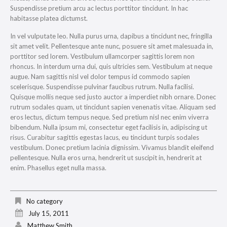
Suspendisse pretium arcu ac lectus porttitor tincidunt. In hac
habitasse platea dictumst.
In vel vulputate leo. Nulla purus urna, dapibus a tincidunt nec, fringilla
sit amet velit. Pellentesque ante nunc, posuere sit amet malesuada in,
porttitor sed lorem. Vestibulum ullamcorper sagittis lorem non
rhoncus. In interdum urna dui, quis ultricies sem. Vestibulum at neque
augue. Nam sagittis nisl vel dolor tempus id commodo sapien
scelerisque. Suspendisse pulvinar faucibus rutrum. Nulla facilisi.
Quisque mollis neque sed justo auctor a imperdiet nibh ornare. Donec
rutrum sodales quam, ut tincidunt sapien venenatis vitae. Aliquam sed
eros lectus, dictum tempus neque. Sed pretium nisl nec enim viverra
bibendum. Nulla ipsum mi, consectetur eget facilisis in, adipiscing ut
risus. Curabitur sagittis egestas lacus, eu tincidunt turpis sodales
vestibulum. Donec pretium lacinia dignissim. Vivamus blandit eleifend
pellentesque. Nulla eros urna, hendrerit ut suscipit in, hendrerit at
enim. Phasellus eget nulla massa.
No category
July 15, 2011
Matthew Smith