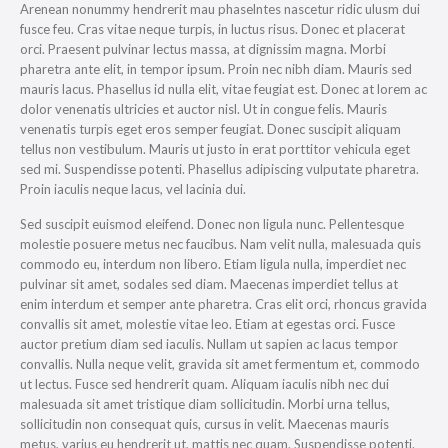
Arenean nonummy hendrerit mau phaselntes nascetur ridic ulusm dui
fusce feu. Cras vitae neque turpis, in luctus risus. Donec et placerat
orci. Praesent pulvinar lectus massa, at dignissim magna. Morbi
pharetra ante elit, in tempor ipsum. Proin nec nibh diam. Mauris sed
mauris lacus. Phasellus id nulla elit, vitae feugiat est. Donec at lorem ac
dolor venenatis ultricies et auctor nisl. Ut in congue felis. Mauris
venenatis turpis eget eros semper feugiat. Donec suscipit aliquam
tellus non vestibulum. Mauris ut justo in erat porttitor vehicula eget
sed mi. Suspendisse potenti. Phasellus adipiscing vulputate pharetra.
Proin iaculis neque lacus, vel lacinia dui.
Sed suscipit euismod eleifend. Donec non ligula nunc. Pellentesque
molestie posuere metus nec faucibus. Nam velit nulla, malesuada quis
commodo eu, interdum non libero. Etiam ligula nulla, imperdiet nec
pulvinar sit amet, sodales sed diam. Maecenas imperdiet tellus at
enim interdum et semper ante pharetra. Cras elit orci, rhoncus gravida
convallis sit amet, molestie vitae leo. Etiam at egestas orci. Fusce
auctor pretium diam sed iaculis. Nullam ut sapien ac lacus tempor
convallis. Nulla neque velit, gravida sit amet fermentum et, commodo
ut lectus. Fusce sed hendrerit quam. Aliquam iaculis nibh nec dui
malesuada sit amet tristique diam sollicitudin. Morbi urna tellus,
sollicitudin non consequat quis, cursus in velit. Maecenas mauris
metus, varius eu hendrerit ut, mattis nec quam. Suspendisse potenti.